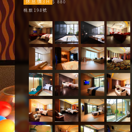
休息價3H
$ 880
桃旅198號