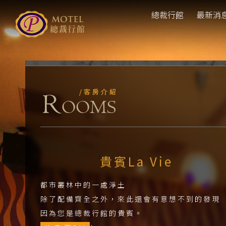
總裁行館
最新消
貴賓La Vie
都市叢林中的一處淨土
除了配備齊全之外，來此還會有意想不到的發現
因為您是總裁行館的貴賓。