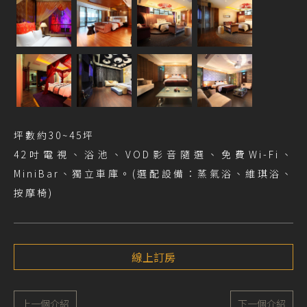
坪數約30~45坪
42吋電視、浴池、VOD影音隨選、免費Wi-Fi、
MiniBar、獨立車庫。(選配設備：蒸氣浴、維琪浴、
按摩椅)
線上訂房
上一個介紹
下一個介紹