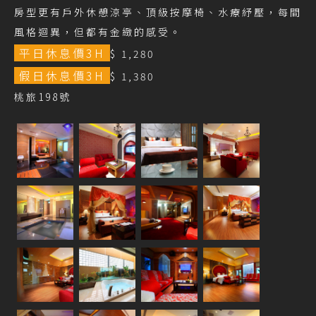
房型更有戶外休憩涼亭、頂級按摩椅、水療紓壓，每間
風格迴異，但都有金緻的感受。
平日休息價3H
$ 1,280
假日休息價3H
$ 1,380
桃旅198號