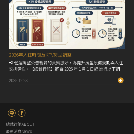
2026年入住時間及KTV房型調整
📢 營運調整公告親愛的貴賓您好，為提升房型設備規劃與入住
安排彈性，【總裁行館】將自 2026 年 1 月 1 日起 進行以下調
整：一、KTV 房型說明本館提供 KTV 設備之房型僅限：總裁房
2025.12.23
|
C'est la vie 房型二、入住時間調整現場／電話訂房入住時間：
平日 17:00｜假日 19:00📌 線上訂房平台（非官網）入住時間維
持原規定：平日 19:00｜假日 21:00如有疑問，歡迎洽詢櫃台或
來電聯繫。感謝您的理解與支持。總裁行館 敬上
總裁行館ABOUT
最新消息NEWS